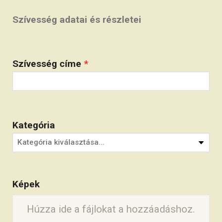
Szívesség adatai és részletei
Szívesség címe
*
Kategória
Képek
Húzza ide a fájlokat a hozzáadáshoz.