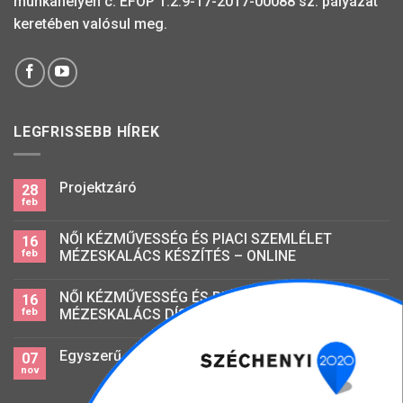
munkahelyen c. EFOP 1.2.9-17-2017-00088 sz. pályázat
keretében valósul meg.
LEGFRISSEBB HÍREK
Projektzáró
28
feb
NŐI KÉZMŰVESSÉG ÉS PIACI SZEMLÉLET
16
feb
MÉZESKALÁCS KÉSZÍTÉS – ONLINE
NŐI KÉZMŰVESSÉG ÉS PIACI SZEMLÉLET
16
feb
MÉZESKALÁCS DÍSZÍTÉS – ONLINE
Egyszerű mezőgazdasági foglalkozású
07
nov