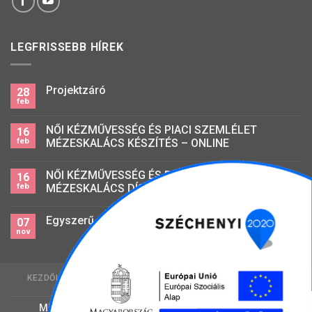
LEGFRISSEBB HÍREK
Projektzáró
28
feb
NŐI KÉZMŰVESSÉG ÉS PIACI SZEMLÉLET
16
feb
MÉZESKALÁCS KÉSZÍTÉS – ONLINE
NŐI KÉZMŰVESSÉG ÉS PIACI SZEMLÉLET
16
feb
MÉZESKALÁCS DÍSZÍTÉS – ONLINE
Egyszerű mezőgazdasági foglalkozású
07
nov
KEZDŐLAP
A PROJEKTRŐL
ADATKEZELÉSI SZABÁLYZAT
IMPRESSZUM
JOGI NYILATKOZAT
Minden jog fenntartva! 2026 ©
Kalocsai Család és