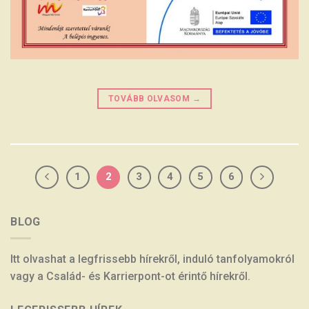
TOVÁBB OLVASOM
→
1
2
3
4
5
6
BLOG
Itt olvashat a legfrissebb hírekről, induló tanfolyamokról
vagy a Család- és Karrierpont-ot érintő hírekről.