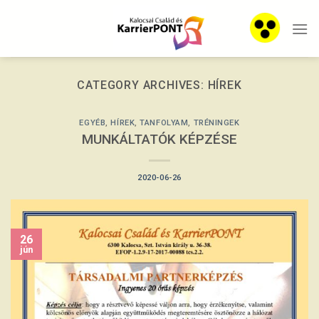
Skip
to
content
CATEGORY ARCHIVES:
HÍREK
EGYÉB
,
HÍREK
,
TANFOLYAM
,
TRÉNINGEK
MUNKÁLTATÓK KÉPZÉSE
2020-06-26
26
jún