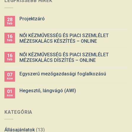
LEGFRISSEBB HÍREK
Projektzáró
28
feb
NŐI KÉZMŰVESSÉG ÉS PIACI SZEMLÉLET
16
feb
MÉZESKALÁCS KÉSZÍTÉS – ONLINE
NŐI KÉZMŰVESSÉG ÉS PIACI SZEMLÉLET
16
feb
MÉZESKALÁCS DÍSZÍTÉS – ONLINE
Egyszerű mezőgazdasági foglalkozású
07
nov
Hegesztő, lángvágó (AWI)
01
nov
KATEGÓRIA
Állásajánlatok
(13)