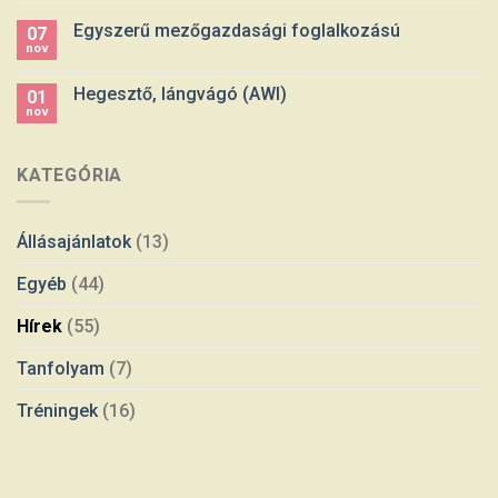
Egyszerű mezőgazdasági foglalkozású
07
nov
Hegesztő, lángvágó (AWI)
01
nov
KATEGÓRIA
Állásajánlatok
(13)
Egyéb
(44)
Hírek
(55)
Tanfolyam
(7)
Tréningek
(16)