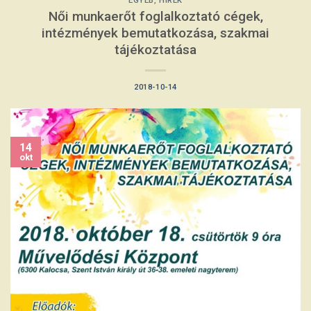
EGYÉB
,
HÍREK
Női munkaerőt foglalkoztató cégek,
intézmények bemutatkozása, szakmai
tájékoztatása
2018-10-14
14
okt