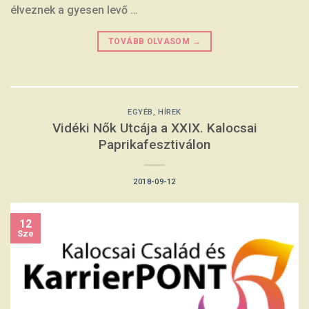
élveznek a gyesen levő …
TOVÁBB OLVASOM
→
EGYÉB
,
HÍREK
Vidéki Nők Utcája a XXIX. Kalocsai
Paprikafesztiválon
2018-09-12
12
Sze