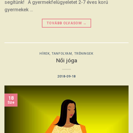
segítünk! A gyermekfelügyeletet 2-7 éves korú
gyermekek …
TOVÁBB OLVASOM
→
HÍREK
,
TANFOLYAM
,
TRÉNINGEK
Női jóga
2018-09-18
18
Sze