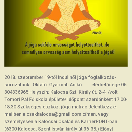
2018. szeptember 19-től indul női jóga foglalkozás-
sorozatunk . Oktató: Gyarmati Anikó elérhetősége:06
304336965 Helyszín: Kalocsa Szt. Király út. 2-4. /volt
Tomori Pál Főiskola épülete/ Időpont: szerdánként 17.00-
18.30 Szükséges eszköz: jóga matrac Jelentkezz e-
mailben a csakkalocsa@gmail.com címen, vagy
személyesen a Kalocsai Család és KarrierPONT-ban
(6300 Kalocsa, Szent István király út 36-38.) Előnyt