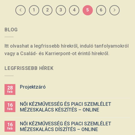
1
2
3
4
5
6
BLOG
Itt olvashat a legfrissebb hírekről, induló tanfolyamokról
vagy a Család- és Karrierpont-ot érintő hírekről.
LEGFRISSEBB HÍREK
Projektzáró
28
feb
NŐI KÉZMŰVESSÉG ÉS PIACI SZEMLÉLET
16
feb
MÉZESKALÁCS KÉSZÍTÉS – ONLINE
NŐI KÉZMŰVESSÉG ÉS PIACI SZEMLÉLET
16
feb
MÉZESKALÁCS DÍSZÍTÉS – ONLINE