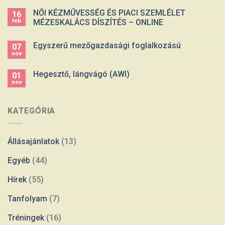
NŐI KÉZMŰVESSÉG ÉS PIACI SZEMLÉLET
16
feb
MÉZESKALÁCS DÍSZÍTÉS – ONLINE
Egyszerű mezőgazdasági foglalkozású
07
nov
Hegesztő, lángvágó (AWI)
01
nov
KATEGÓRIA
Állásajánlatok
(13)
Egyéb
(44)
Hírek
(55)
Tanfolyam
(7)
Tréningek
(16)