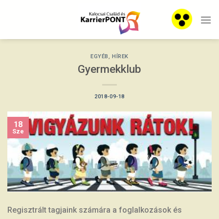
Skip
to
content
EGYÉB
,
HÍREK
Gyermekklub
2018-09-18
18
Sze
Regisztrált tagjaink számára a foglalkozások és