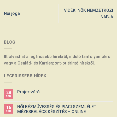
VIDÉKI NŐK NEMZETKÖZI
Női jóga
NAPJA
BLOG
Itt olvashat a legfrissebb hírekről, induló tanfolyamokról
vagy a Család- és Karrierpont-ot érintő hírekről.
LEGFRISSEBB HÍREK
Projektzáró
28
feb
NŐI KÉZMŰVESSÉG ÉS PIACI SZEMLÉLET
16
feb
MÉZESKALÁCS KÉSZÍTÉS – ONLINE