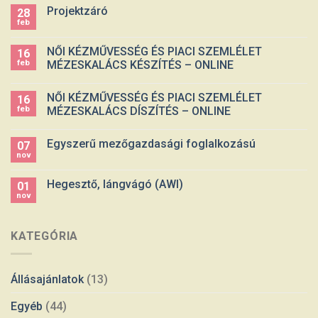
Projektzáró
28
feb
NŐI KÉZMŰVESSÉG ÉS PIACI SZEMLÉLET
16
feb
MÉZESKALÁCS KÉSZÍTÉS – ONLINE
NŐI KÉZMŰVESSÉG ÉS PIACI SZEMLÉLET
16
feb
MÉZESKALÁCS DÍSZÍTÉS – ONLINE
Egyszerű mezőgazdasági foglalkozású
07
nov
Hegesztő, lángvágó (AWI)
01
nov
KATEGÓRIA
Állásajánlatok
(13)
Egyéb
(44)