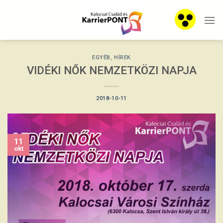
Skip
to
content
EGYÉB
,
HÍREK
VIDÉKI NŐK NEMZETKÖZI NAPJA
2018-10-11
11
okt